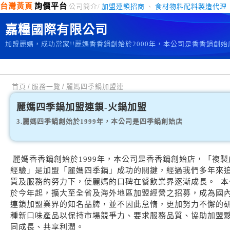
台灣黃頁
詢價平台
公司簡介/
加盟連鎖招商
、
食材物料配料製造代理
嘉糧國際有限公司
加盟麗媽，成功當家!!麗媽香香鍋創始於2000年，本公司是香香鍋創
首頁
/
服務一覽
/
麗媽四季鍋加盟連
麗媽四季鍋加盟連鎖-火鍋加盟
3.麗媽四季鍋創始於1999年，本公司是四季鍋創始店
麗媽香香鍋創始於1999年，本公司是香香鍋創始店，「複製
經驗」是加盟「麗媽四季鍋」成功的關鍵，經過我們多年來
質及服務的努力下，使麗媽的口碑在餐飲業界逐漸成長。 本
於今年起，擴大至全省及海外地區加盟經營之招募，成為國
連鎖加盟業界的知名品牌，並不因此怠惰，更加努力不懈的
種新口味產品以保持市場競爭力、要求服務品質、協助加盟
同成長、共享利潤。