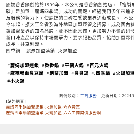
麗媽香香鍋創始於1999年，本公司是香香鍋創始店，「複製
驗」是加盟「麗媽四季鍋」成功的關鍵，經過我們多年來追
及服務的努力下，使麗媽的口碑在餐飲業界逐漸成長。 本公
今年起，擴大至全省及海外地區加盟經營之招募，成為國內
鎖加盟業界的知名品牌，並不因此怠惰，更加努力不懈的研
新口味產品以保持市場競爭力、要求服務品質、協助加盟夥
成長、共享利潤。
四季鍋 麗媽加盟連鎖 火鍋加盟
#麗媽加盟連鎖
#香香鍋
#平價火鍋
#百元火鍋
#麻辣鴨血臭豆腐
#創業加盟
#臭臭鍋
#.四季鍋
#火鍋加
#小火鍋
商情類別：
工商服務
更新日期：2024/
[站外網頁]
麗媽四季鍋加盟連鎖-火鍋加盟-六六黃頁
麗媽四季鍋加盟連鎖-火鍋加盟-六六工商詢價服務網