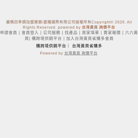
麗媽四季鍋加盟連鎖/嘉糧國際有限公司版權所有Copyright
© 2026. All
Rights Reserved. powered by
台灣黃頁 詢價平台
申請會員
|
會員登入
|
公司服務
|
找產品
|
買家填單
|
賣家報價
|
六六黃
頁
|
購跨境供銷平台
|
加入台灣黃頁省購多會員
購跨境供銷平台
｜
台灣黃頁省購多
Powered by
台灣黃頁 詢價平台