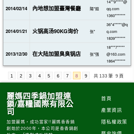
14**9*****@
內地想加盟臺灣餐廳
2014/02/14
陽*姐
qq.com
1360*******
36*4*****@q
火锅高汤90KG询价
2014/01/21
张*
q.com
1839*******
18***7*****
在大陆加盟臭臭锅店
2013/12/30
张*强
@163.com
1864*******
1
2
3
4
5
6
7
8
9
共
133
筆
9
頁
麗媽四季鍋加盟連
首頁
鎖/嘉糧國際有限公
司
產業資訊
隱私權政策
加盟麗媽，成功當家!!麗媽香香鍋
創始於2000年，本公司是香香鍋創
歷史詢價