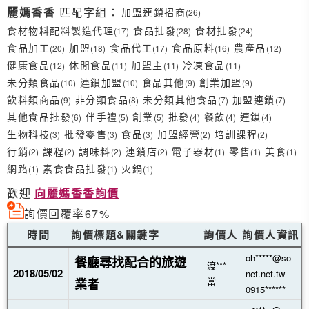
麗媽香香
匹配字組：
加盟連鎖招商
(26)
食材物料配料製造代理
食品批發
食材批發
(17)
(28)
(24)
食品加工
加盟
食品代工
食品原料
農產品
(20)
(18)
(17)
(16)
(12)
健康食品
休閒食品
加盟主
冷凍食品
(12)
(11)
(11)
(11)
未分類食品
連鎖加盟
食品其他
創業加盟
(10)
(10)
(9)
(9)
飲料類商品
非分類食品
未分類其他食品
加盟連鎖
(9)
(8)
(7)
(7)
其他食品批發
伴手禮
創業
批發
餐飲
連鎖
(6)
(5)
(5)
(4)
(4)
(4)
生物科技
批發零售
食品
加盟經營
培訓課程
(3)
(3)
(3)
(2)
(2)
行銷
課程
調味料
連鎖店
電子器材
零售
美食
(2)
(2)
(2)
(2)
(1)
(1)
(1)
網路
素食食品批發
火鍋
(1)
(1)
(1)
歡迎
向麗媽香香詢價
詢價回覆率67%
時間
詢價標題&關鍵字
詢價人
詢價人資訊
oh*****@so-
餐廳尋找配合的旅遊
渡***
2018/05/02
net.net.tw
當
業者
0915******