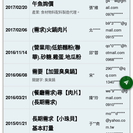
g4***w@gm
午魚詢價
2017/02/20
張*維
ail.com
產業: 食材物料配料製造代理。
0976******
b9*3*****@g
(需求)火鍋肉片
2017/02/06
北*****
mail.com
0915******
qo*0*****@h
(營業用)低筋麵粉(聯
2016/11/14
邱*蓉
otmail.com
華).砂糖.雞蛋.地瓜粉
0968******
290*****@q
需要【加盟臭臭鍋】
2016/06/08
宋*
q.com
關鍵字: 臭臭鍋
1340*******
we*9*****@g
(餐廳需求)尋【肉片】
2016/03/21
陳*玲
mail.com
(長期需求)
0910******
mo***d*****
長期需求【小珠貝】
@yahoo.co
2015/01/21
于**商
m.tw
基本訂量