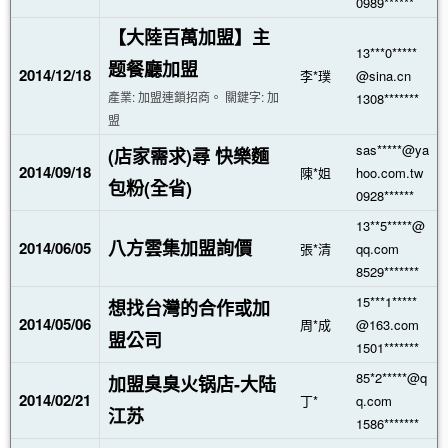
0989******
【大陸百萬加盟】主
13***0*****
题餐廳加盟
2014/12/18
李*璞
@sina.cn
產業: 加盟連鎖招商。 關鍵字: 加
1308*******
盟
sas*****@ya
(店家需求)尋 快樂麵
2014/09/18
陳*姐
hoo.com.tw
包粉(全省)
0928******
13**5*****@
八方雲集加盟詢價
2014/06/05
張*清
qq.com
8529*******
15***1*****
想找台灣的合作或加
2014/05/06
周*成
@163.com
盟公司
1501*******
85*2*****@q
加盟臭臭火锅店-大陆
2014/02/21
丁*
q.com
江苏
1586*******