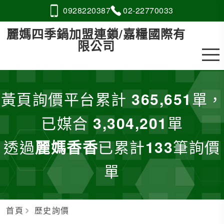
0928
2
2
0
387
02-2
2
7
7
0033
麗媽四季鍋加盟連鎖/嘉糧國際有
限公司
黃頁詢價平台累計
365,651
單，
已媒合
3,304,201
單
透過
麗媽香香
已累計
133
筆詢價
單
首頁
歷史詢價