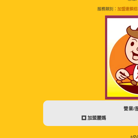
服務類別：
加盟連鎖招
營業/
加盟麗媽
[公