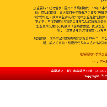
加盟麗媽，成功當家!! 麗媽四季鍋創始於1999年
鍋」成功的關鍵，經過我們多年來追求品質及服務的
司於今年起，擴大至全省及海外地區加盟經營之招募
更加努力不懈的研發各種新口味產品以保持市場競爭
加盟主周先生開心的感謝「麗媽香香鍋」開放加盟，
說：「靠著總部的培訓課程，以及門
加盟麗媽，成功當家!!麗媽香香鍋創始於1999年，
鍋」成功的關鍵，經過我們多年來追求品質及
連絡麗媽四季鍋加盟
>> 如何