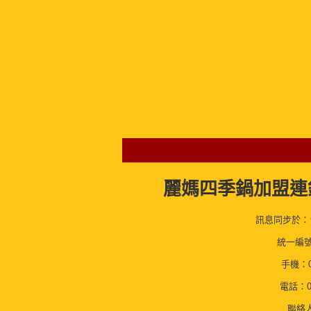
麗媽四季鍋加盟連
訊息同步於：
統一編號：
手機：09
電話：
聯絡